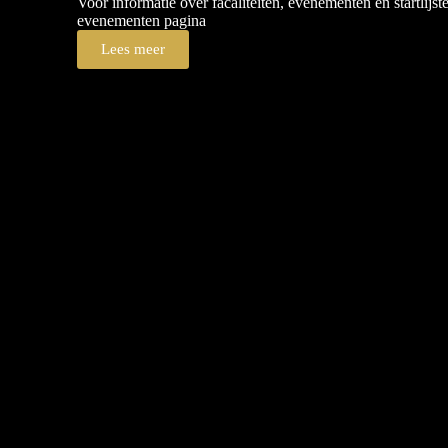
Voor informatie over facaliteiten, evenementen en startlijs
evenementen pagina
Lees meer